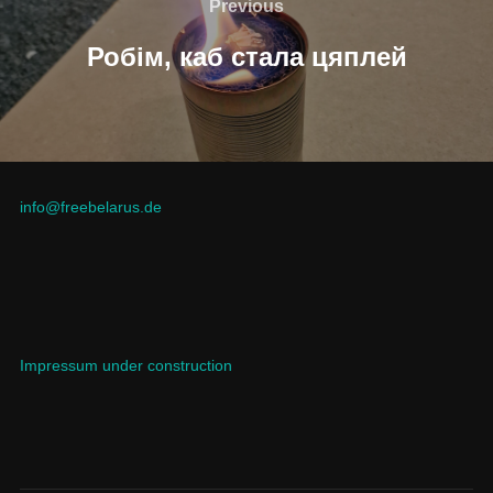
па
Previous
Previous
запісах
Робім, каб стала цяплей
info@freebelarus.de
Impressum under construction