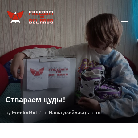
Skip
to
TOGG
content
Ствараем цуды!
Posted
by
FreeforBel
in
Наша дзейнасць
on
on