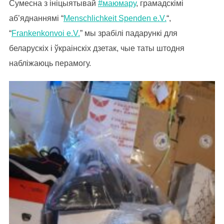
Сумесна з ініцыятывай
#маюмару
, грамадскімі
аб’яднаннямі “
Menschlichkeit Spenden e.V.
“,
“
Frankenkonvoi e.V.
” мы зрабілі падарункі для
беларускіх і ўкраінскіх дзетак, чые таты штодня
набліжаюць перамогу.