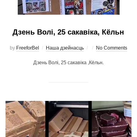
Дзень Волі, 25 сакавіка, Кёльн
Posted
by
FreeforBel
Наша дзейнасць
No Comments
on
Дзень Волі, 25 сакавіка ,Кёльн.