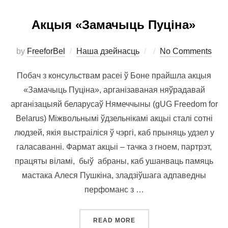
Акцыя «Замачыць Пуціна»
Posted
by
FreeforBel
Наша дзейнасць
No Comments
on
Побач з консульствам расеі ў Боне прайшла акцыя
«Замачыць Пуціна», арганізаваная няўрадавай
арганізацыяй беларусаў Нямеччыны (gUG Freedom for
Belarus) Міжвольнымі ўдзельнікамі акцыі сталі сотні
людзей, якія выстраіліся ў чэргі, каб прыняць удзел у
галасаванні. Фармат акцыі – тачка з гноем, партрэт,
працяты віламі, быў абраны, каб ушанваць памяць
мастака Алеся Пушкіна, зладзіўшага адпаведны
перфоманс з …
“АКЦЫЯ «ЗАМАЧЫЦЬ ПУЦ
READ MORE