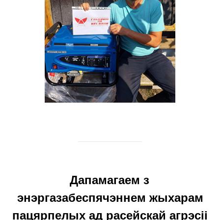
Дапамагаем з
энэргазабеспячэннем жыхарам
пацярпелых ад расейскай агрэсіі