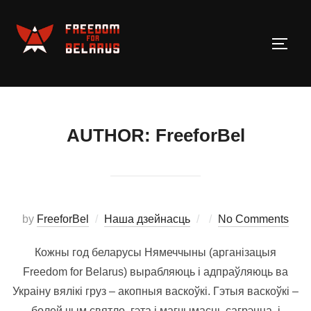
Skip
to
TOGG
content
AUTHOR:
FreeforBel
Posted
by
FreeforBel
Наша дзейнасць
No Comments
on
Кожны год беларусы Нямеччыны (арганізацыя
Freedom for Belarus) вырабляюць і адпраўляюць ва
Украіну вялікі груз – акопныя васкоўкі. Гэтыя васкоўкі –
болей чым святло, гэта і магчымасць сагрэцца, і