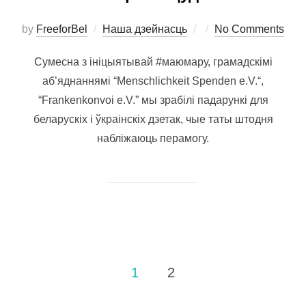
Posted
by
FreeforBel
Наша дзейнасць
No Comments
on
Сумесна з ініцыятывай #маюмару, грамадскімі
аб’яднаннямі “Menschlichkeit Spenden e.V.“,
“Frankenkonvoi e.V.” мы зрабілі падарункі для
беларускіх і ўкраінскіх дзетак, чые таты штодня
набліжаюць перамогу.
Навігацыя
1
2
па