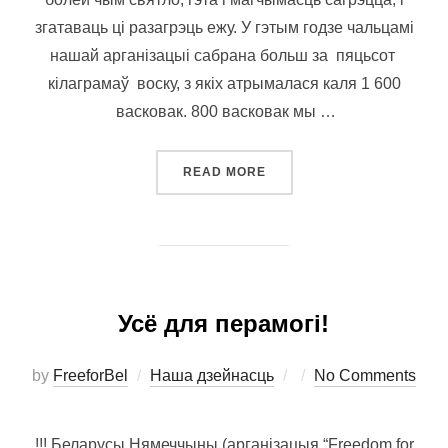
згатаваць ці разагрэць ежу. У гэтым годзе чальцамі
нашай арганізацыі сабрана больш за пяцьсот
кілаграмаў воску, з якіх атрымалася каля 1 600
васковак. 800 васковак мы …
“АКОПНЫЯ ВАСКОЎКІ”
READ MORE
Усё для перамогі!
Posted
by
FreeforBel
Наша дзейнасць
No Comments
on
!!! Беларусы Нямеччыны (арганізацыя “Freedom for