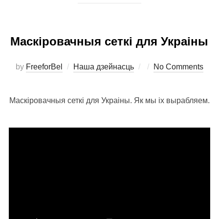
Маскіровачныя сеткі для Украіны
Posted
by
FreeforBel
Наша дзейнасць
No Comments
on
Маскіровачныя сеткі для Украіны. Як мы іх вырабляем.