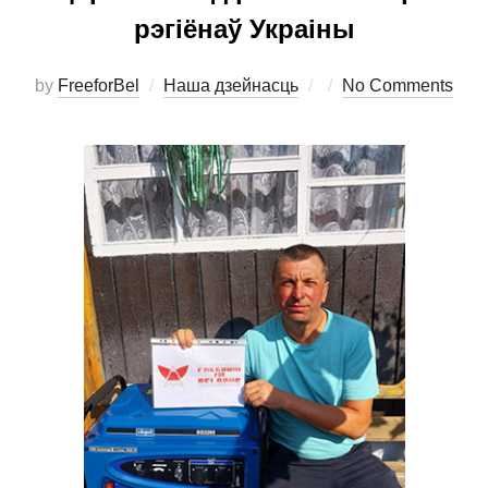
рэгіёнаў Украіны
Posted
by
FreeforBel
Наша дзейнасць
No Comments
on