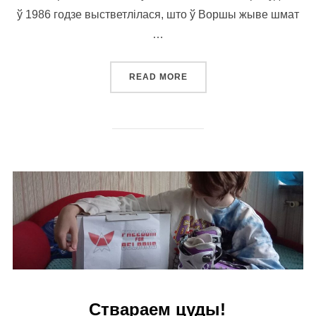
ў 1986 годзе выстветлілася, што ў Воршы жыве шмат
…
“КНІГА “АРШАНСКАЯ ХРОН
READ MORE
Ствараем цуды!