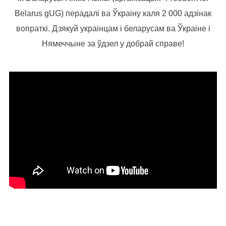
Belarus gUG) перадалі ва Ўкраіну каля 2 000 адзінак
вопраткі. Дзякуй украінцам і беларусам ва Ўкраіне і
Нямеччыне за ўдзел у добрай справе!