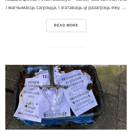
і магчымасць сагрэцца, і згатаваць ці разагрэць ежу. …
“КОЖНУЮ ЗІМУ РЫХТУЕМ В
READ MORE