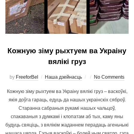
Кожную зіму рыхтуем ва Украіну
вялікі груз
Posted
by
FreeforBel
Наша дзейнасць
No Comments
on
Кожную зіму рыхтуем ва Украіну вялікі груз – васкоўкі,
якія доўга гараць, едуць да нашых украінскіх сяброў.
Старанна сабраныя рукамі нашых чальцоў,
спакаваныя з думкамі і клопатам аб тых, каму яны
будуць свяціць, з вялікім жаданнем перадаць агеньчыкі
нашага цяпла. Гэтыя васкоўкі – болей чым святло, гэта