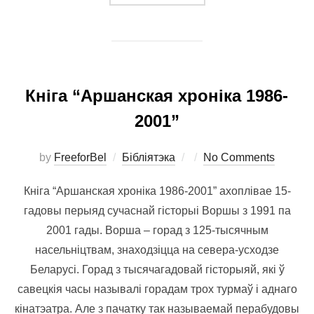
Кніга “Аршанская хроніка 1986-
2001”
Posted
by
FreeforBel
Бібліятэка
No Comments
on
Кніга “Аршанская хроніка 1986-2001” ахоплівае 15-
гадовы перыяд сучаснай гісторыі Воршы з 1991 па
2001 гады. Ворша – горад з 125-тысячным
насельніцтвам, знаходзіцца на севера-усходзе
Беларусі. Горад з тысячагадовай гісторыяй, які ў
савецкія часы называлі горадам трох турмаў і аднаго
кінатэатра. Але з пачатку так называемай перабудовы