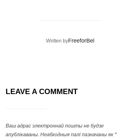
POST AUTHOR
FreeforBel
Written by
LEAVE A COMMENT
Ваш адрас электроннай пошты не будзе
апублікаваны.
Неабходныя палі пазначаны як
*