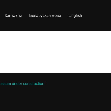
Кантакты
Беларуская мова
English
essum under construction