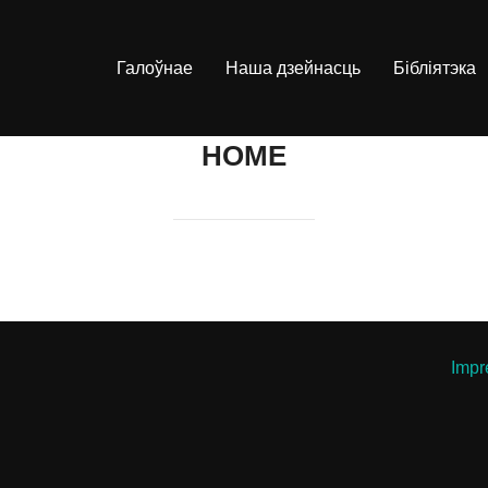
Галоўнае
Наша дзейнасць
Бібліятэка
HOME
Impr