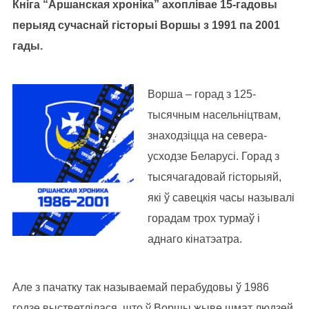
Кніга “Аршанская хроніка” ахоплівае 15-гадовы
перыяд сучаснай гісторыі Воршы з 1991 па 2001
гады.
Ворша – горад з 125-
тысячным насельніцтвам,
знаходзіцца на севера-
усходзе Беларусі. Горад з
тысячагадовай гісторыяй,
які ў савецкія часы называлі
горадам трох турмаў і
аднаго кінатэатра.
Але з пачатку так называемай перабудовы ў 1986
годзе выстветлілася, што ў Воршы жыве шмат людзей,