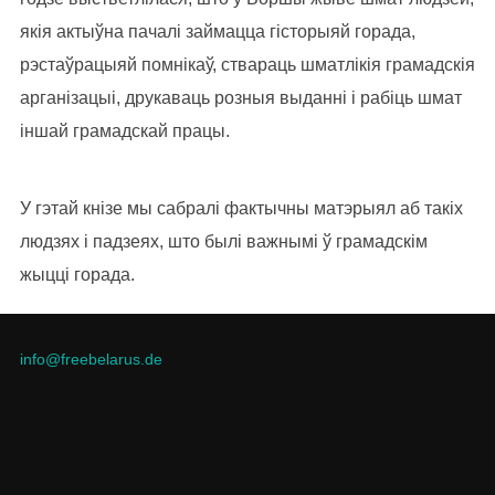
якія актыўна пачалі займацца гісторыяй горада,
рэстаўрацыяй помнікаў, ствараць шматлікія грамадскія
арганізацыі, друкаваць розныя выданні і рабіць шмат
іншай грамадскай працы.
У гэтай кнізе мы сабралі фактычны матэрыял аб такіх
людзях і падзеях, што былі важнымі ў грамадскім
жыцці горада.
info@freebelarus.de