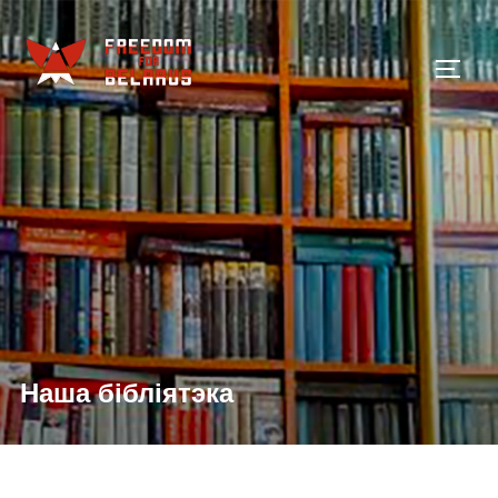
Skip
to
TOGG
content
Наша бібліятэка